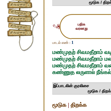
மூடுக / திறக்
பதிக
வரலாறு
1
பாடல் எண் :
மண்முதற் சிவமதீறாம் வட
மண்முதற் சிவமதீறாம் மலம
மண்முதற் சிவமதீறாம் வ
கண்ணுத லருளால் நீங்கல் 
இப்பாட
மூடுக / திறக்
மூடுக
|
திறக்க