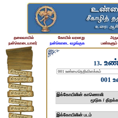
தலைவாயில்
கோயில் வரலாறு
அரு
நன்கொடையாளர்
நன்கொடை வழங்குக
பண்களும்
. உண
13
001 
இக்கோய
மூடுக / திறக்
இக்கோய